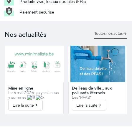
Produits vrac, locaux
durables & Bio
Paiement
sécurisé
Pain levain froment 80% BIO
5,25 €
Nos actualités
Toutes nos actus
Voir le produit
Mise en ligne
De l'eau de ville... aux
Le 5 mai 2025, ça y est, nous
polluants éternels
y sommes
Les "PFAS"
Lire la suite
Lire la suite
Pain levain froment 80%
multigraines BIO
6,20 €
Voir le produit