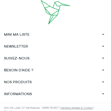
MINI MA LISTE
NEWSLETTER
Pain levain épeautre 100% BIO
SUIVEZ-NOUS
3,10 €
Voir le produit
BESOIN D'AIDE ?
NOS PRODUITS
INFORMATIONS
Mini Ma Liste | N° d'entreprise : 0689.741.957 |
Mentions légales & Contact
|